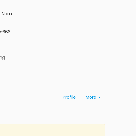
ệt Nam
de666
ing
Profile
More