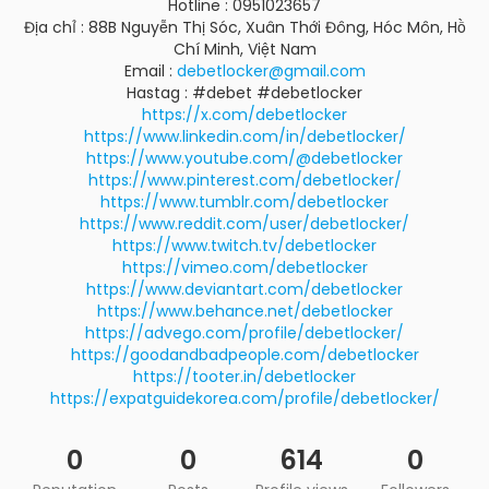
Hotline : 0951023657
Địa chỉ : 88B Nguyễn Thị Sóc, Xuân Thới Đông, Hóc Môn, Hồ
Chí Minh, Việt Nam
Email :
debetlocker@gmail.com
Hastag : #debet #debetlocker
https://x.com/debetlocker
https://www.linkedin.com/in/debetlocker/
https://www.youtube.com/@debetlocker
https://www.pinterest.com/debetlocker/
https://www.tumblr.com/debetlocker
https://www.reddit.com/user/debetlocker/
https://www.twitch.tv/debetlocker
https://vimeo.com/debetlocker
https://www.deviantart.com/debetlocker
https://www.behance.net/debetlocker
https://advego.com/profile/debetlocker/
https://goodandbadpeople.com/debetlocker
https://tooter.in/debetlocker
https://expatguidekorea.com/profile/debetlocker/
0
0
614
0