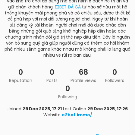
vào kho trò chơi đa dạng mà còn nằm ở cách họ tri ân và
giữ chân khách hàng.
E2BET ĐÁ GÀ
tự hào sở hữu một hệ
thống khuyến mãi phong phú và có chiều sâu, được thiết kế
để phù hợp với mọi đối tượng người chơi. Ngay từ khi hoàn
tất đăng ký tài khoản, người chơi mới đã được chào đón
bằng những gói quà tặng khởi nghiệp hấp dẫn hoặc các
chương trình nhân đôi giá trị thẻ nạp đầu tiên. Đây là nguồn
vốn bổ sung quý giá giúp người dùng có thêm cơ hội khám
phá nhiều sảnh game khác nhau mà không phải lo lắng quá
nhiều về rủi ro ban đầu.
0
0
68
0
Reputation
Posts
Profile views
Followers
0
Following
Joined
29 Dec 2025, 17:21
Last Online
29 Dec 2025, 17:26
Website
e2bet.immo/