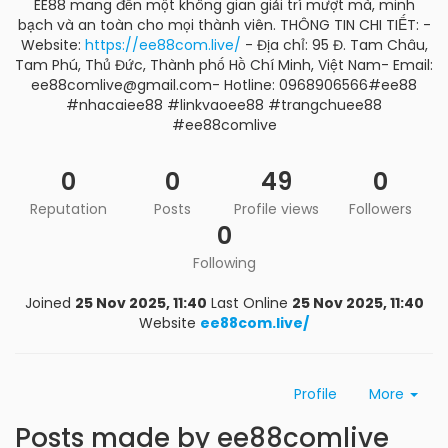
EE88 mang đến một không gian giải trí mượt mà, minh
bạch và an toàn cho mọi thành viên. THÔNG TIN CHI TIẾT: -
Website:
https://ee88com.live/
- Địa chỉ: 95 Đ. Tam Châu,
Tam Phú, Thủ Đức, Thành phố Hồ Chí Minh, Việt Nam- Email:
ee88comlive@gmail.com- Hotline: 0968906566#ee88
#nhacaiee88 #linkvaoee88 #trangchuee88
#ee88comlive
0
0
49
0
Reputation
Posts
Profile views
Followers
0
Following
Joined
25 Nov 2025, 11:40
Last Online
25 Nov 2025, 11:40
Website
ee88com.live/
Profile
More
Posts made by ee88comlive