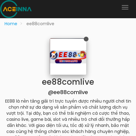
Home
ee88comlive
ee88comlive
@ee88comlive
EE88 là nền tảng giải trí trực tuyến được nhiều người chơi tin
chọn nhờ sự đa dạng về sản phẩm và chất lượng dịch vụ
vượt trội. Tại đây, bạn có thể trải nghiệm cá cược thể thao,
casino live, game bài, slot và nhiều trò chơi đổi thưởng hấp
dẫn khác. Với giao diện tối ưu, tốc độ xử lý nhanh, bảo mật
cao cùng hệ thống chăm sóc khách hàng chuyên nghiệp,