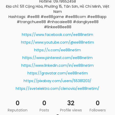
Hotline: 0978652458
Địa chỉ: 511 Cộng Hòa, Phường 15, Tân Sơn, Hồ Chí Minh, Việt
Nam
Hashtags: #ee88 #ee88game #ee88com #ee88app
#trangchuee88 #nhacaiee88 #dangkyee88
#linkee88ee88
https://www.facebook.com/ee88netim
https://www.youtube.com/@ee88netim
https://x.com/ee88netim
https://www.pinterest.com/ee88netim
https://www.linkedin.com/in/ee88netim
https://gravatar.com/ee88netim
https://pixabay.com/users/55381203/
https://svetelektro.com/clenovia/ee88netim/
0
0
32
0
Reputation
Posts
Profile views
Followers