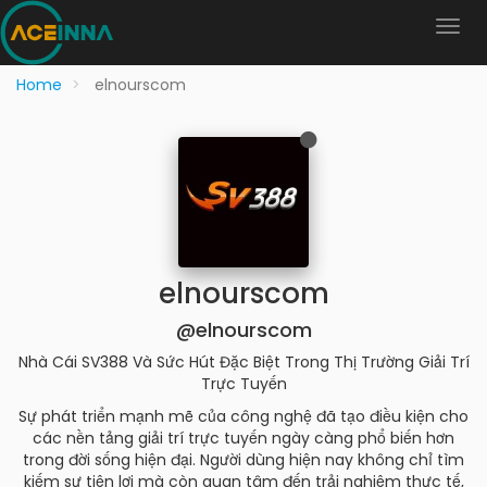
Home
elnourscom
elnourscom
@elnourscom
Nhà Cái SV388 Và Sức Hút Đặc Biệt Trong Thị Trường Giải Trí
Trực Tuyến
Sự phát triển mạnh mẽ của công nghệ đã tạo điều kiện cho
các nền tảng giải trí trực tuyến ngày càng phổ biến hơn
trong đời sống hiện đại. Người dùng hiện nay không chỉ tìm
kiếm sự tiện lợi mà còn quan tâm đến trải nghiệm thực tế,