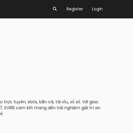
Register
Login
ực tuyến, slots, bắn cá, tài xỉu, xổ số. Với giao
7, EV88 cam kết mang đến trải nghiệm giải trí an
ế.