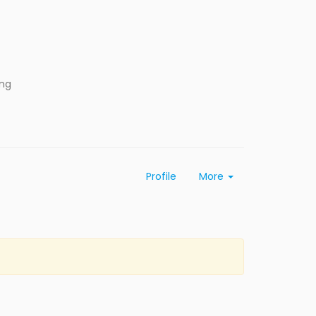
ing
Profile
More