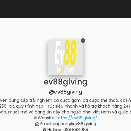
ev88giving
@ev88giving
huyên cung cấp trải nghiệm cá cược gồm: cá cược thể thao, casino tr
256-bit, quy trình nạp – rút siêu nhanh và hỗ trợ khách hàng 24/
oàn, mượt mà và đáng tin cậy cho người chơi Việt Nam và quốc t
🌐 Website:
https://ev88.giving/
📩 Email: support@ev88.giving
☎️ Hotline: 088 888 088