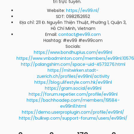
trí trực tuyến.
Website:
https://ev99.nl/
SDT: 0982152652
Địa chỉ: 211 Đ. Nguyễn Thiện Thuật, Phường 1, Quận 3,
Hồ Chí Minh, Vietnam
Email:
contact@ev99.com
Hashtag: #ev99 #ev99com
Socials:
https://www.bondhuplus.com/ev99nl
https://www.vnbadminton.com/members/ev99nl.10576
http://palangshim.com/space-uid-4573276.html
https://mitwirken.stadt-
zuerich.ch/profiles/ev99nl/activity
https://blog.ulifestyle.com.hk/ev99nl
https://gram.social/ev99nl
https://forum.repetier.com/profile/ev99nl
https://bachhoadep.com/members/19584-
ev99nl1.html
https://demo.userproplugin.com/profile/ev99nl/
https://bulkwp.com/support-forums/users/ev99nl/