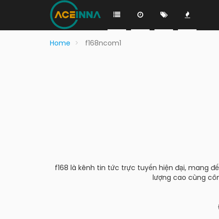
Home
f168ncom1
f168 là kênh tin tức trực tuyến hiện đại, mang đ
lượng cao cùng công