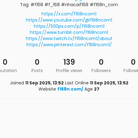
Tag: #f168 #f_168 #nhacaif168 #f168n_com
https://x.com/f168ncom1
https://www.youtube.com/@f168ncom1
https://500px.com/p/f168ncom1
https://www.tumblr.com/f168ncom1
https://www.twitch.tv/f168ncom1/about
https://www.pinterest.com/f168ncom1/
0
0
139
0
0
putation
Posts
Profile views
Followers
Follow
Joined
11 Sep 2025, 13:52
Last Online
11 Sep 2025, 13:52
Website
f168n.com/
Age
27