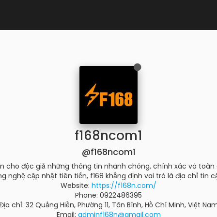
f168ncom1
@f168ncom1
ến cho độc giả những thông tin nhanh chóng, chính xác và toàn di
 nghệ cập nhật tiên tiến, f168 khẳng định vai trò là địa chỉ tin 
Website:
https://f168n.com/
Phone: 0922486395
Địa chỉ: 32 Quảng Hiền, Phường 11, Tân Bình, Hồ Chí Minh, Việt Na
Email:
adminf168n@gmail.com