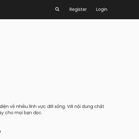
Register
Login
ện về nhiều lĩnh vực đời sống. Với nội dung chất
cậy cho mọi bạn đọc.
m