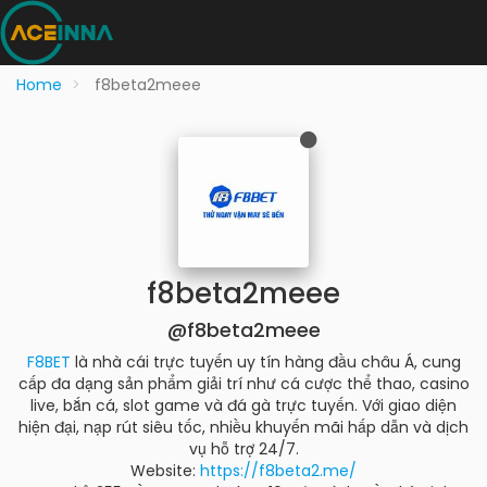
Home
f8beta2meee
f8beta2meee
@f8beta2meee
F8BET
là nhà cái trực tuyến uy tín hàng đầu châu Á, cung
cấp đa dạng sản phẩm giải trí như cá cược thể thao, casino
live, bắn cá, slot game và đá gà trực tuyến. Với giao diện
hiện đại, nạp rút siêu tốc, nhiều khuyến mãi hấp dẫn và dịch
vụ hỗ trợ 24/7.
Website:
https://f8beta2.me/