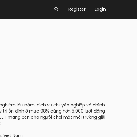
Register
Login
h nghiệm lâu năm, dịch vụ chuyên nghiệp và chính
uy trì ổn định ở mức 98% cùng hơn 5.000 lượt đăng
BET mang đến cho người chơi một môi trường giải
:
h, Việt Nam