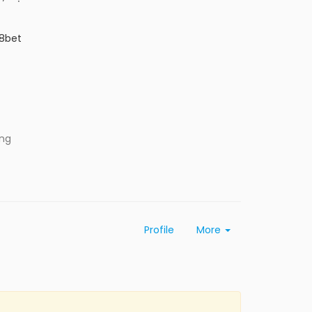
8bet
ing
Profile
More