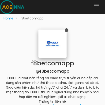
Home
f8betcomapp
f8betcomapp
@f8betcomapp
F8BET là một nền tảng cá cược trực tuyến cung cấp đa
dạng sản phẩm như thể thao, casino, slot game và xổ số.
Giao diện hiện đại, hỗ trợ người chơi 24/7 và đảm bảo bảo
mật thông tin. F8BET thu hút người dùng nhờ khuyến mãi
hấp dẫn và trải nghiệm giải trí chất lượng.
Thông tin liên hệ: