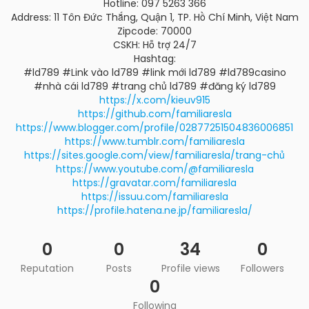
Hotline: 097 5263 366
Address: 11 Tôn Đức Thắng, Quận 1, TP. Hồ Chí Minh, Việt Nam
Zipcode: 70000
CSKH: Hỗ trợ 24/7
Hashtag:
#ld789 #Link vào ld789 #link mới ld789 #ld789casino
#nhà cái ld789 #trang chủ ld789 #đăng ký ld789
https://x.com/kieuv915
https://github.com/familiaresla
https://www.blogger.com/profile/02877251504836006851
https://www.tumblr.com/familiaresla
https://sites.google.com/view/familiaresla/trang-chủ
https://www.youtube.com/@familiaresla
https://gravatar.com/familiaresla
https://issuu.com/familiaresla
https://profile.hatena.ne.jp/familiaresla/
0
0
34
0
Reputation
Posts
Profile views
Followers
0
Following