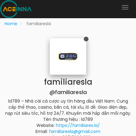
Home
familiaresla
familiaresla
@familiaresla
ld789 – Nhà cái cá cược uy tín hàng đầu Việt Nam. Cung
cấp thể thao, casino, bắn cá, tài xỉu, lô đề. Giao diện đẹp,
nạp rút siêu tốc, hỗ trợ 24/7. Khuyến mãi hấp dẫn mỗi ngày.
Tên thương hiệu : ld789
Website:
https://familiares.la/
Email:
familiaresla@gmail.com