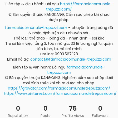
Biên tập & điều hành: Đội ngũ
https://farmaciacomunale-
trepuzzi.com/
© Bản quyền thuộc KANGKANG. Cấm sao chép khi chưa
được phép.
farmaciacomunale-trepuzzi.com
– chuyên trang bóng đá
& nhận định trận đấu chuyên sâu
Thể loại: thể thao – bóng đá – nhận định – soi kèo
Trụ sở làm việc: tầng 3, tòa nhà gic, 33 lê trung nghĩa, quận
tân bình, tp. hồ chí minh
Hotline: 0903.567.128
Email hỗ trợ:
contact@farmaciacomunale-trepuzzi.com
Biên tập & vận hành: Đội ngũ
farmaciacomunale-
trepuzzi.com
© Bản quyền thuộc KANGKANG. Nghiêm cấm sao chép dưới
mọi hình thức khi chưa được cho phép.
https://gravatar.com/farmaciacomunaletrepuzzicom/
https://www.pinterest.com/farmaciacomunaletrepuzzicom/
0
0
75
0
Reputation
Posts
Profile views
Followers