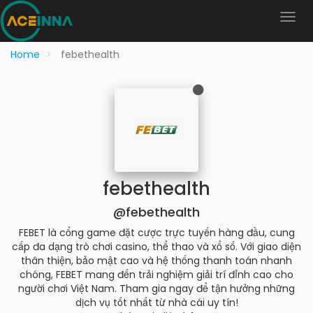
Home
febethealth
febethealth
@febethealth
FEBET là cổng game đặt cược trực tuyến hàng đầu, cung
cấp đa dạng trò chơi casino, thể thao và xổ số. Với giao diện
thân thiện, bảo mật cao và hệ thống thanh toán nhanh
chóng, FEBET mang đến trải nghiệm giải trí đỉnh cao cho
người chơi Việt Nam. Tham gia ngay để tận hưởng những
dịch vụ tốt nhất từ nhà cái uy tín!