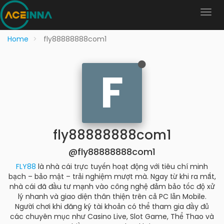
Home
fly88888888com1
F
fly88888888com1
@fly88888888com1
FLY88
là nhà cái trực tuyến hoạt động với tiêu chí minh
bạch – bảo mật – trải nghiệm mượt mà. Ngay từ khi ra mắt,
nhà cái đã đầu tư mạnh vào công nghệ đảm bảo tốc độ xử
lý nhanh và giao diện thân thiện trên cả PC lẫn Mobile.
Người chơi khi đăng ký tài khoản có thể tham gia đầy đủ
các chuyên mục như Casino Live, Slot Game, Thể Thao và