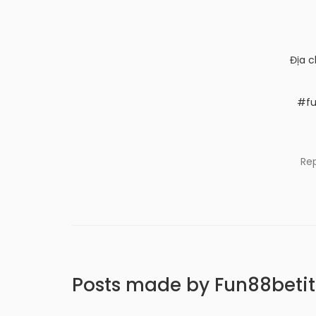
Địa c
#fu
Re
Posts made by Fun88beti