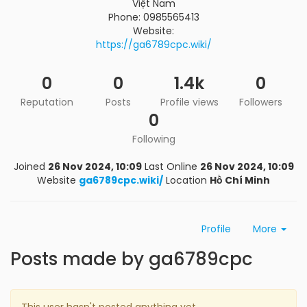
Việt Nam
Phone: 0985565413
Website:
https://ga6789cpc.wiki/
0
0
1.4k
0
Reputation
Posts
Profile views
Followers
0
Following
Joined
26 Nov 2024, 10:09
Last Online
26 Nov 2024, 10:09
Website
ga6789cpc.wiki/
Location
Hồ Chí Minh
Profile
More
Posts made by ga6789cpc