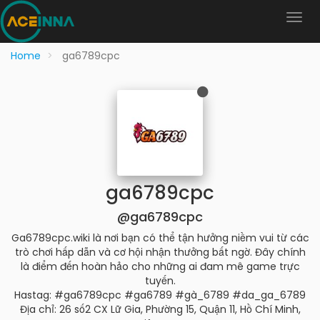
Home
ga6789cpc
ga6789cpc
@ga6789cpc
Ga6789cpc.wiki là nơi bạn có thể tận hưởng niềm vui từ các
trò chơi hấp dẫn và cơ hội nhận thưởng bất ngờ. Đây chính
là điểm đến hoàn hảo cho những ai đam mê game trực
tuyến.
Hastag: #ga6789cpc #ga6789 #gà_6789 #da_ga_6789
Địa chỉ: 26 số2 CX Lữ Gia, Phường 15, Quận 11, Hồ Chí Minh,