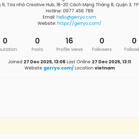
g 9, Tòa nhà Creative Hub, 18-20 Cách Mạng Tháng 8, Quận 3, TP
Hotline: 0977 456 789
Email:
hello@gerryo.com
Website:
https://gerryo.com/
0
0
16
0
0
putation
Posts
Profile views
Followers
Follow
Joined
27 Dec 2025, 13:06
Last Online
27 Dec 2025, 13:11
Website
gerryo.com/
Location
vietnam
m