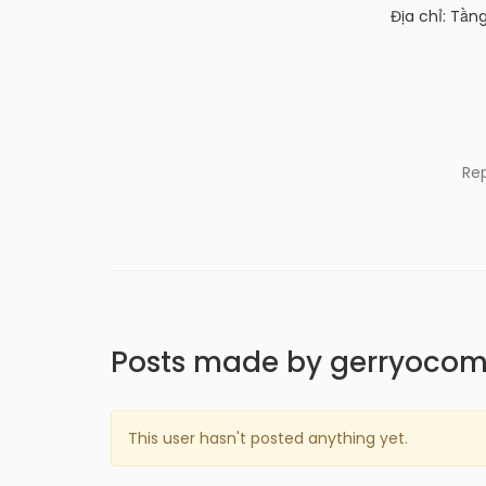
Địa chỉ: Tần
Re
Posts made by gerryoco
This user hasn't posted anything yet.