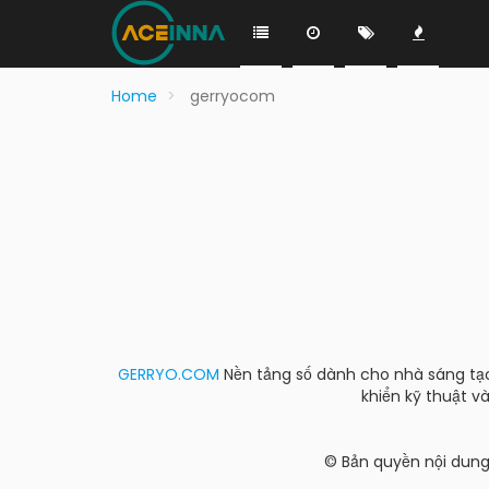
Home
gerryocom
GERRYO.COM
Nền tảng số dành cho nhà sáng tạo 
khiển kỹ thuật và
© Bản quyền nội dun