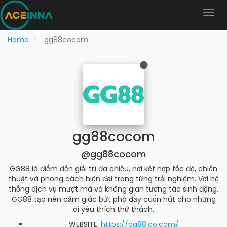
Home
gg88cocom
gg88cocom
@gg88cocom
GG88 là điểm đến giải trí đa chiều, nơi kết hợp tốc độ, chiến
thuật và phong cách hiện đại trong từng trải nghiệm. Với hệ
thống dịch vụ mượt mà và không gian tương tác sinh động,
GG88 tạo nên cảm giác bứt phá đầy cuốn hút cho những
ai yêu thích thử thách.
WEBSITE:
https://gg88.co.com/