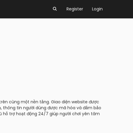
Register
Login
ố trên cùng một nền tảng. Giao diện website được
anh, thông tin người dùng được mã hóa và đảm bảo
gũ hỗ trợ hoạt động 24/7 giúp người chơi yên tâm