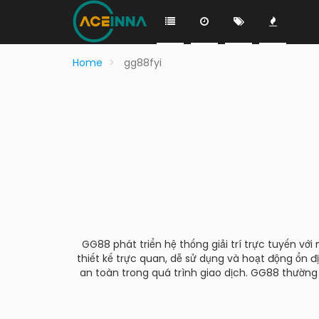
Home
gg88fyi
GG88 phát triển hệ thống giải trí trực tuyến vớ
thiết kế trực quan, dễ sử dụng và hoạt động ổn 
an toàn trong quá trình giao dịch. GG88 thường 