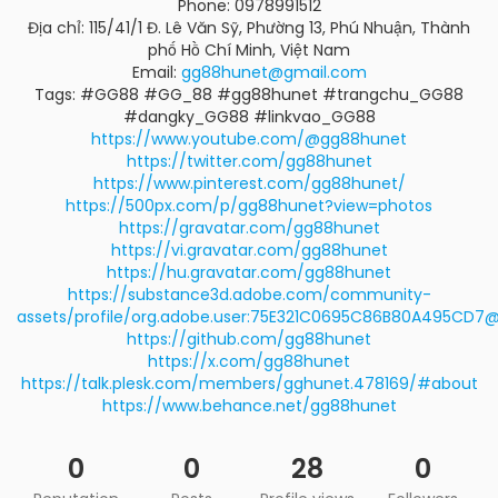
Phone: 0978991512
Địa chỉ: 115/41/1 Đ. Lê Văn Sỹ, Phường 13, Phú Nhuận, Thành
phố Hồ Chí Minh, Việt Nam
Email:
gg88hunet@gmail.com
Tags: #GG88 #GG_88 #gg88hunet #trangchu_GG88
#dangky_GG88 #linkvao_GG88
https://www.youtube.com/@gg88hunet
https://twitter.com/gg88hunet
https://www.pinterest.com/gg88hunet/
https://500px.com/p/gg88hunet?view=photos
https://gravatar.com/gg88hunet
https://vi.gravatar.com/gg88hunet
https://hu.gravatar.com/gg88hunet
https://substance3d.adobe.com/community-
assets/profile/org.adobe.user:75E321C0695C86B80A495CD7
https://github.com/gg88hunet
https://x.com/gg88hunet
https://talk.plesk.com/members/gghunet.478169/#about
https://www.behance.net/gg88hunet
0
0
28
0