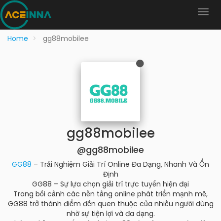
Home
gg88mobilee
gg88mobilee
@gg88mobilee
GG88
– Trải Nghiệm Giải Trí Online Đa Dạng, Nhanh Và Ổn
Định
GG88 – Sự lựa chọn giải trí trực tuyến hiện đại
Trong bối cảnh các nền tảng online phát triển mạnh mẽ,
GG88 trở thành điểm đến quen thuộc của nhiều người dùng
nhờ sự tiện lợi và đa dạng.