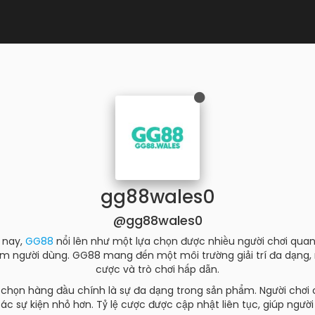
gg88wales0
@gg88wales0
 nay,
GG88
nổi lên như một lựa chọn được nhiều người chơi qua
iệm người dùng. GG88 mang đến một môi trường giải trí đa dạng, 
cược và trò chơi hấp dẫn.
 chọn hàng đầu chính là sự đa dạng trong sản phẩm. Người chơi
ác sự kiện nhỏ hơn. Tỷ lệ cược được cập nhật liên tục, giúp ngườ