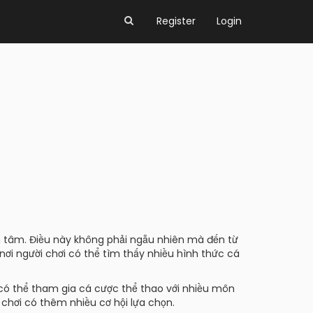
Register
Login
n tâm. Điều này không phải ngẫu nhiên mà đến từ
nơi người chơi có thể tìm thấy nhiều hình thức cá
 có thể tham gia cá cược thể thao với nhiều môn
i chơi có thêm nhiều cơ hội lựa chọn.