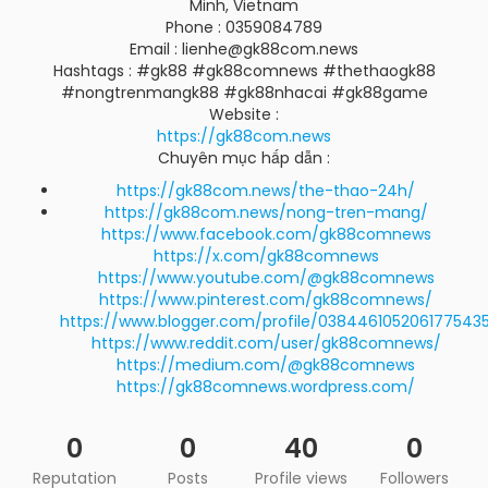
Minh, Vietnam
Phone : 0359084789
Email : lienhe@gk88com.news
Hashtags : #gk88 #gk88comnews #thethaogk88
#nongtrenmangk88 #gk88nhacai #gk88game
Website :
https://gk88com.news
Chuyên mục hấp dẫn :
https://gk88com.news/the-thao-24h/
https://gk88com.news/nong-tren-mang/
https://www.facebook.com/gk88comnews
https://x.com/gk88comnews
https://www.youtube.com/@gk88comnews
https://www.pinterest.com/gk88comnews/
https://www.blogger.com/profile/038446105206177543
https://www.reddit.com/user/gk88comnews/
https://medium.com/@gk88comnews
https://gk88comnews.wordpress.com/
0
0
40
0
Reputation
Posts
Profile views
Followers