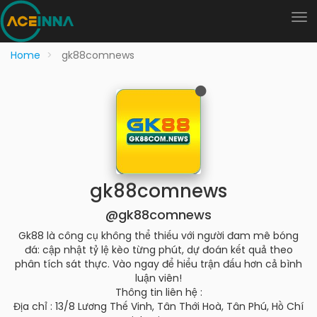
Home
gk88comnews
gk88comnews
@gk88comnews
Gk88 là công cụ không thể thiếu với người đam mê bóng
đá: cập nhật tỷ lệ kèo từng phút, dự đoán kết quả theo
phân tích sát thực. Vào ngay để hiểu trận đấu hơn cả bình
luận viên!
Thông tin liên hệ :
Địa chỉ : 13/8 Lương Thế Vinh, Tân Thới Hoà, Tân Phú, Hồ Chí