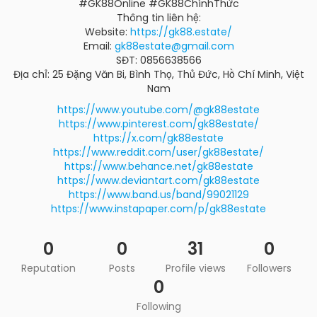
#GK88Online #GK88ChínhThức
Thông tin liên hệ:
Website:
https://gk88.estate/
Email:
gk88estate@gmail.com
SĐT: 0856638566
Địa chỉ: 25 Đặng Văn Bi, Bình Thọ, Thủ Đức, Hồ Chí Minh, Việt
Nam
https://www.youtube.com/@gk88estate
https://www.pinterest.com/gk88estate/
https://x.com/gk88estate
https://www.reddit.com/user/gk88estate/
https://www.behance.net/gk88estate
https://www.deviantart.com/gk88estate
https://www.band.us/band/99021129
https://www.instapaper.com/p/gk88estate
0
0
31
0
Reputation
Posts
Profile views
Followers
0
Following