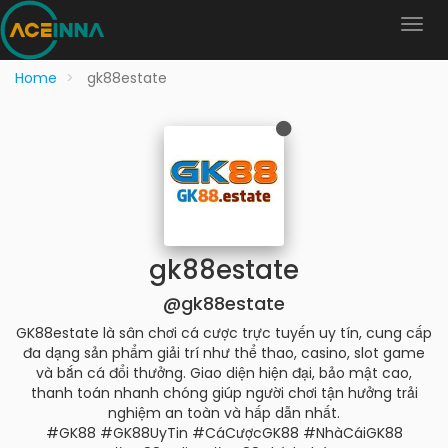
Home
gk88estate
gk88estate
@gk88estate
GK88estate là sân chơi cá cược trực tuyến uy tín, cung cấp
đa dạng sản phẩm giải trí như thể thao, casino, slot game
và bắn cá đổi thưởng. Giao diện hiện đại, bảo mật cao,
thanh toán nhanh chóng giúp người chơi tận hưởng trải
nghiệm an toàn và hấp dẫn nhất.
#GK88 #GK88UyTin #CáCượcGK88 #NhàCáiGK88