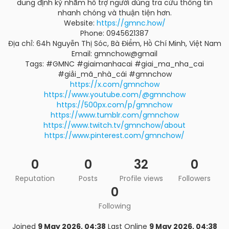
dung định kỳ nhằm hỗ trợ người dùng tra cứu thông tin
nhanh chóng và thuận tiện hơn.
Website:
https://gmnc.how/
Phone: 0945621387
Địa chỉ: 64h Nguyễn Thị Sóc, Bà Điểm, Hồ Chí Minh, Việt Nam
Email: gmnchow@gmail
Tags: #GMNC #giaimanhacai #giai_ma_nha_cai
#giải_mã_nhà_cái #gmnchow
https://x.com/gmnchow
https://www.youtube.com/@gmnchow
https://500px.com/p/gmnchow
https://www.tumblr.com/gmnchow
https://www.twitch.tv/gmnchow/about
https://www.pinterest.com/gmnchow/
0
0
32
0
Reputation
Posts
Profile views
Followers
0
Following
Joined
9 May 2026, 04:38
Last Online
9 May 2026, 04:38