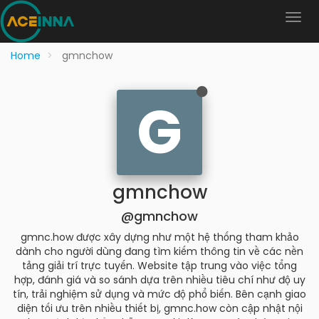
Home
gmnchow
G
gmnchow
@gmnchow
gmnc.how được xây dựng như một hệ thống tham khảo
dành cho người dùng đang tìm kiếm thông tin về các nền
tảng giải trí trực tuyến. Website tập trung vào việc tổng
hợp, đánh giá và so sánh dựa trên nhiều tiêu chí như độ uy
tín, trải nghiệm sử dụng và mức độ phổ biến. Bên cạnh giao
diện tối ưu trên nhiều thiết bị, gmnc.how còn cập nhật nội