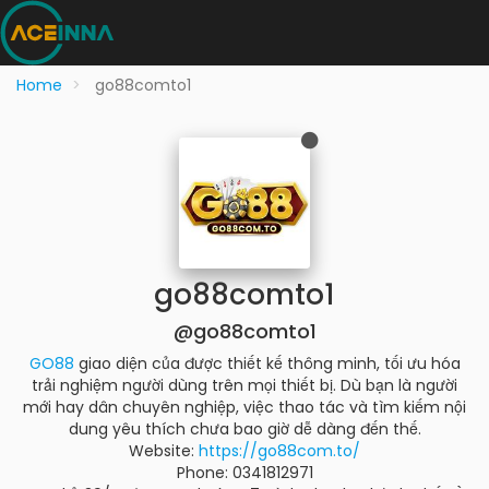
Home
go88comto1
go88comto1
@go88comto1
GO88
giao diện của được thiết kế thông minh, tối ưu hóa
trải nghiệm người dùng trên mọi thiết bị. Dù bạn là người
mới hay dân chuyên nghiệp, việc thao tác và tìm kiếm nội
dung yêu thích chưa bao giờ dễ dàng đến thế.
Website:
https://go88com.to/
Phone: 0341812971