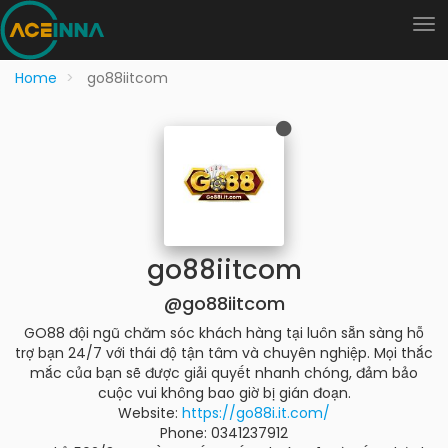
Home
go88iitcom
go88iitcom
@go88iitcom
GO88 đội ngũ chăm sóc khách hàng tại luôn sẵn sàng hỗ
trợ bạn 24/7 với thái độ tận tâm và chuyên nghiệp. Mọi thắc
mắc của bạn sẽ được giải quyết nhanh chóng, đảm bảo
cuộc vui không bao giờ bị gián đoạn.
Website:
https://go88i.it.com/
Phone: 0341237912