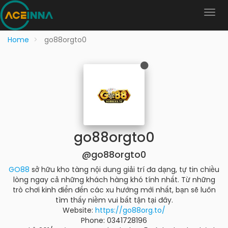
Home
go88orgto0
go88orgto0
@go88orgto0
GO88
sở hữu kho tàng nội dung giải trí đa dạng, tự tin chiều
lòng ngay cả những khách hàng khó tính nhất. Từ những
trò chơi kinh điển đến các xu hướng mới nhất, bạn sẽ luôn
tìm thấy niềm vui bất tận tại đây.
Website:
https://go88org.to/
Phone: 0341728196