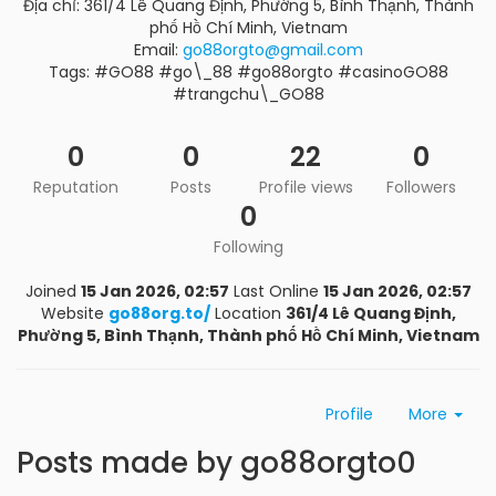
Địa chỉ: 361/4 Lê Quang Định, Phường 5, Bình Thạnh, Thành
phố Hồ Chí Minh, Vietnam
Email:
go88orgto@gmail.com
Tags: #GO88 #go\_88 #go88orgto #casinoGO88
#trangchu\_GO88
0
0
22
0
Reputation
Posts
Profile views
Followers
0
Following
Joined
15 Jan 2026, 02:57
Last Online
15 Jan 2026, 02:57
Website
go88org.to/
Location
361/4 Lê Quang Định,
Phường 5, Bình Thạnh, Thành phố Hồ Chí Minh, Vietnam
Profile
More
Posts made by go88orgto0