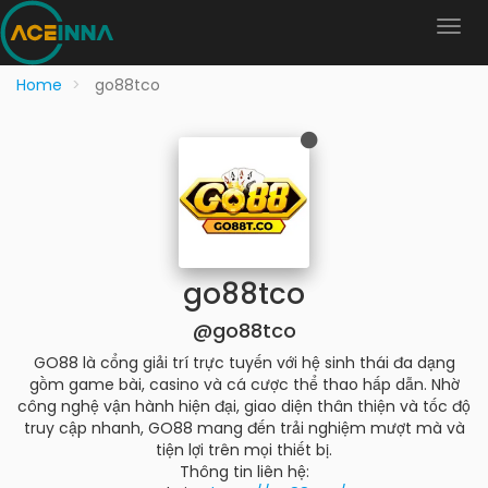
Home
go88tco
go88tco
@go88tco
GO88 là cổng giải trí trực tuyến với hệ sinh thái đa dạng
gồm game bài, casino và cá cược thể thao hấp dẫn. Nhờ
công nghệ vận hành hiện đại, giao diện thân thiện và tốc độ
truy cập nhanh, GO88 mang đến trải nghiệm mượt mà và
tiện lợi trên mọi thiết bị.
Thông tin liên hệ: