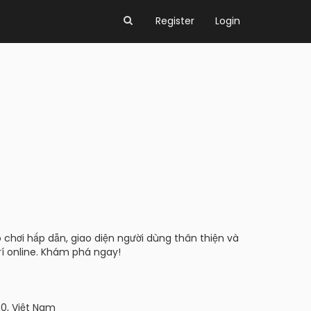
Register
Login
 chơi hấp dẫn, giao diện người dùng thân thiện và
rí online. Khám phá ngay!
00, Việt Nam