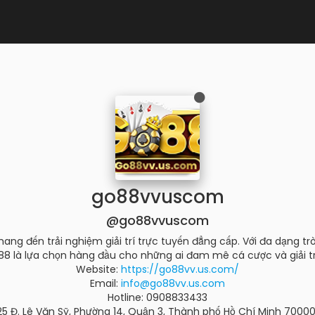
go88vvuscom
@go88vvuscom
g đến trải nghiệm giải trí trực tuyến đẳng cấp. Với đa dạng trò
o88 là lựa chọn hàng đầu cho những ai đam mê cá cược và giải t
Website:
https://go88vv.us.com/
Email:
info@go88vv.us.com
Hotline: 0908833433
/25 Đ. Lê Văn Sỹ, Phường 14, Quận 3, Thành phố Hồ Chí Minh 7000