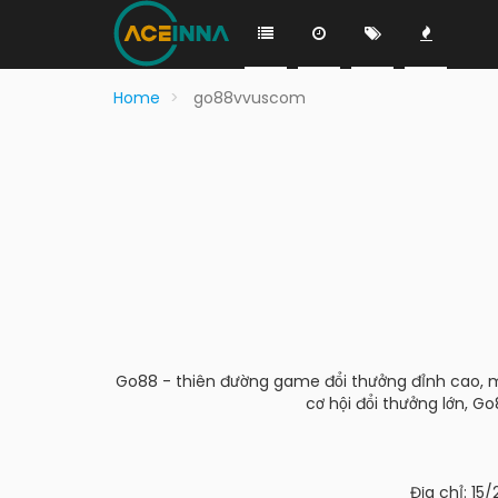
Home
go88vvuscom
Go88 - thiên đường game đổi thưởng đỉnh cao, man
cơ hội đổi thưởng lớn, G
Địa chỉ: 15