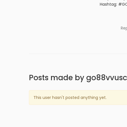
Hashtag: #G
Re
Posts made by go88vvus
This user hasn't posted anything yet.