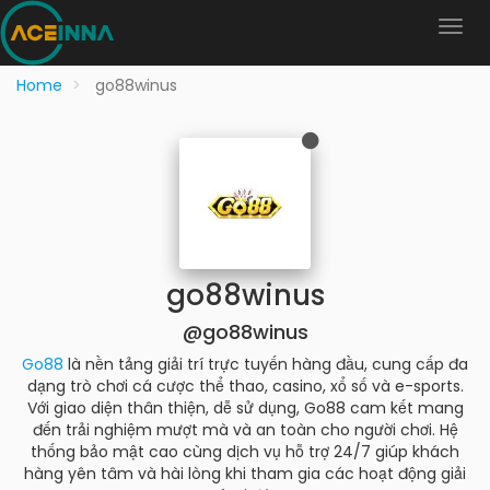
Home
go88winus
go88winus
@go88winus
Go88
là nền tảng giải trí trực tuyến hàng đầu, cung cấp đa
dạng trò chơi cá cược thể thao, casino, xổ số và e-sports.
Với giao diện thân thiện, dễ sử dụng, Go88 cam kết mang
đến trải nghiệm mượt mà và an toàn cho người chơi. Hệ
thống bảo mật cao cùng dịch vụ hỗ trợ 24/7 giúp khách
hàng yên tâm và hài lòng khi tham gia các hoạt động giải