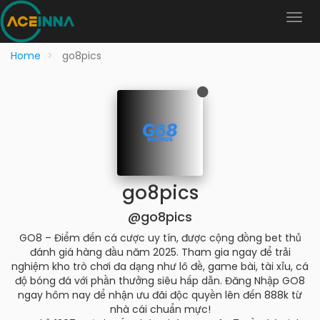
Home
go8pics
go8pics
@go8pics
GO8 – Điểm đến cá cược uy tín, được cộng đồng bet thủ
đánh giá hàng đầu năm 2025. Tham gia ngay để trải
nghiệm kho trò chơi đa dạng như lô đề, game bài, tài xỉu, cá
độ bóng đá với phần thưởng siêu hấp dẫn. Đăng Nhập GO8
ngay hôm nay để nhận ưu đãi độc quyền lên đến 888k từ
nhà cái chuẩn mực!