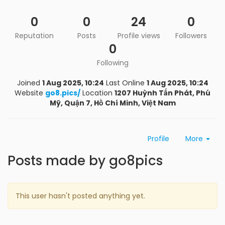
0
0
24
0
Reputation
Posts
Profile views
Followers
0
Following
Joined
1 Aug 2025, 10:24
Last Online
1 Aug 2025, 10:24
Website
go8.pics/
Location
1207 Huỳnh Tấn Phát, Phú
Mỹ, Quận 7, Hồ Chí Minh, Việt Nam
Profile
More
Posts made by go8pics
This user hasn't posted anything yet.