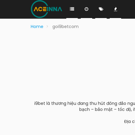
Home
goi9betcom
i9bet là thương hiệu đang thu hút đông đảo ngườ
bạch – bảo mật – tốc độ, i
Địa c