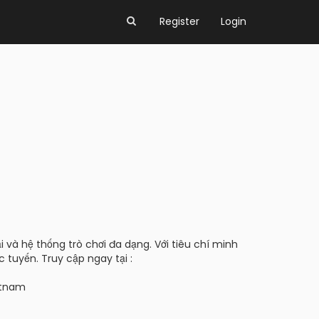
Register
Login
 và hệ thống trò chơi đa dạng. Với tiêu chí minh
 tuyến. Truy cập ngay tại :
ietnam