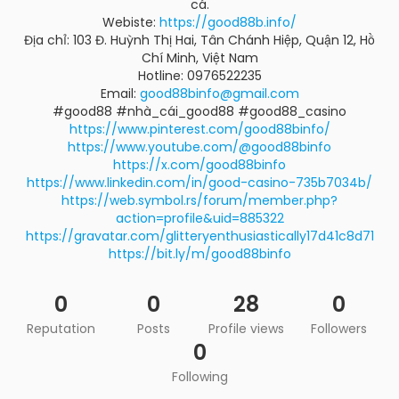
cá.
Webiste:
https://good88b.info/
Địa chỉ: 103 Đ. Huỳnh Thị Hai, Tân Chánh Hiệp, Quận 12, Hồ
Chí Minh, Việt Nam
Hotline: 0976522235
Email:
good88binfo@gmail.com
#good88 #nhà_cái_good88 #good88_casino
https://www.pinterest.com/good88binfo/
https://www.youtube.com/@good88binfo
https://x.com/good88binfo
https://www.linkedin.com/in/good-casino-735b7034b/
https://web.symbol.rs/forum/member.php?
action=profile&uid=885322
https://gravatar.com/glitteryenthusiastically17d41c8d71
https://bit.ly/m/good88binfo
0
0
28
0
Reputation
Posts
Profile views
Followers
0
Following