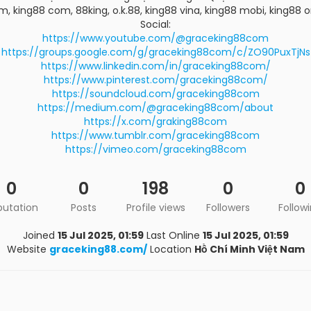
, king88 com, 88king, o.k.88, king88 vina, king88 mobi, king88 o
Social:
https://www.youtube.com/@graceking88com
https://groups.google.com/g/graceking88com/c/ZO90PuxTjNs
https://www.linkedin.com/in/graceking88com/
https://www.pinterest.com/graceking88com/
https://soundcloud.com/graceking88com
https://medium.com/@graceking88com/about
https://x.com/graking88com
https://www.tumblr.com/graceking88com
https://vimeo.com/graceking88com
0
0
198
0
0
putation
Posts
Profile views
Followers
Follow
Joined
15 Jul 2025, 01:59
Last Online
15 Jul 2025, 01:59
Website
graceking88.com/
Location
Hồ Chí Minh Việt Nam