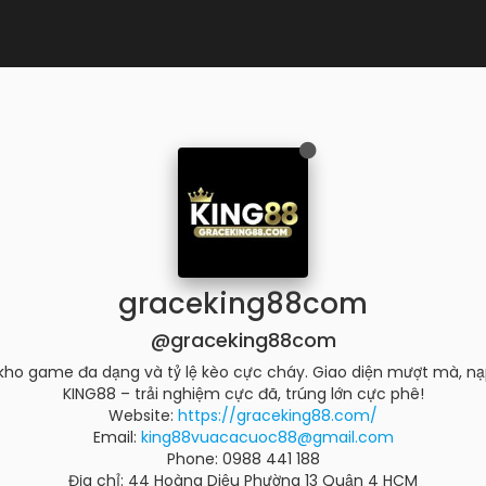
graceking88com
@graceking88com
i kho game đa dạng và tỷ lệ kèo cực cháy. Giao diện mượt mà, n
KING88 – trải nghiệm cực đã, trúng lớn cực phê!
Website:
https://graceking88.com/
Email:
king88vuacacuoc88@gmail.com
Phone: 0988 441 188
Địa chỉ: 44 Hoàng Diệu Phường 13 Quận 4 HCM