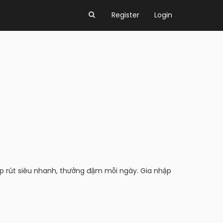
Register
Login
ạp rút siêu nhanh, thưởng đậm mỗi ngày. Gia nhập