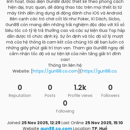
linh hoạt. Giao diện Gun88 được thiết kế theo phong cách
hiện đại, trực quan, dễ dàng thao tác trên mọi thiết bị từ
máy tính đến ứng dụng di động dành cho iOS và Android.
Bên cạnh các trò chơi cốt lõi như Poker, Xì Dách, Sicbo,
Gun88 còn mang đến những trải nghiệm độc đáo với Xổ số
Siêu tốc có tỷ lệ trả thưởng cao và các sự kiện Đua Top hấp
dẫn được tổ chức định kỳ. Sự ổn định và tốc độ xử lý mượt
mà của hệ thống là cam kết của chúng tôi để bạn luôn có
những giây phút giải trí trọn vẹn. Tham gia Gun88 ngay để
cảm nhận tốc độ và sự tiện lợi của nền tảng giải trí đỉnh
cao!
Thông tin liên hệ:
Website: [
https://gun88.co.com
](
https://gun88.co
.
0
0
1.2k
0
Reputation
Posts
Profile views
Followers
0
Following
Joined
25 Nov 2025, 12:29
Last Online
25 Nov 2025, 15:10
Website
gun88.co.com
Location
TP. Huế