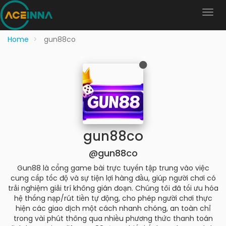
Home
gun88co
gun88co
@gun88co
Gun88 là cổng game bài trực tuyến tập trung vào việc
cung cấp tốc độ và sự tiện lợi hàng đầu, giúp người chơi có
trải nghiệm giải trí không gián đoạn. Chúng tôi đã tối ưu hóa
hệ thống nạp/rút tiền tự động, cho phép người chơi thực
hiện các giao dịch một cách nhanh chóng, an toàn chỉ
trong vài phút thông qua nhiều phương thức thanh toán