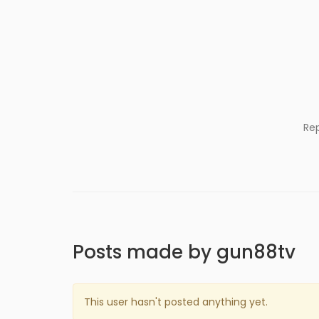
Re
Posts made by gun88tv
This user hasn't posted anything yet.