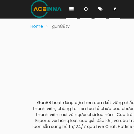
Home
gun88tv
Gun88 hoạt động dựa trên cam kết vững chắc v
thành viên, chúng tôi liên tục tổ chức các chươn
thành viên mới và người chơi lâu năm. Các trò 
Esports với hàng loạt các giải đấu lớn, và cá
luôn sẵn sàng hỗ trợ 24/7 qua Live Chat, Hotlin