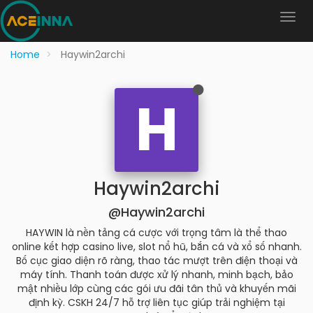
Home
Haywin2archi
H
Haywin2archi
@Haywin2archi
HAYWIN là nền tảng cá cược với trọng tâm là thể thao
online kết hợp casino live, slot nổ hũ, bắn cá và xổ số nhanh.
Bố cục giao diện rõ ràng, thao tác mượt trên điện thoại và
máy tính. Thanh toán được xử lý nhanh, minh bạch, bảo
mật nhiều lớp cùng các gói ưu đãi tân thủ và khuyến mãi
định kỳ. CSKH 24/7 hỗ trợ liên tục giúp trải nghiệm tại