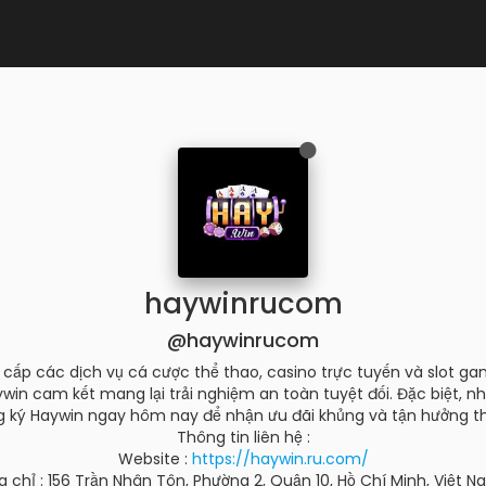
haywinrucom
@haywinrucom
cấp các dịch vụ cá cược thể thao, casino trực tuyến và slot game
Haywin cam kết mang lại trải nghiệm an toàn tuyệt đối. Đặc biệt,
 ký Haywin ngay hôm nay để nhận ưu đãi khủng và tận hưởng thế 
Thông tin liên hệ :
Website :
https://haywin.ru.com/
a chỉ : 156 Trần Nhân Tôn, Phường 2, Quận 10, Hồ Chí Minh, Việt 