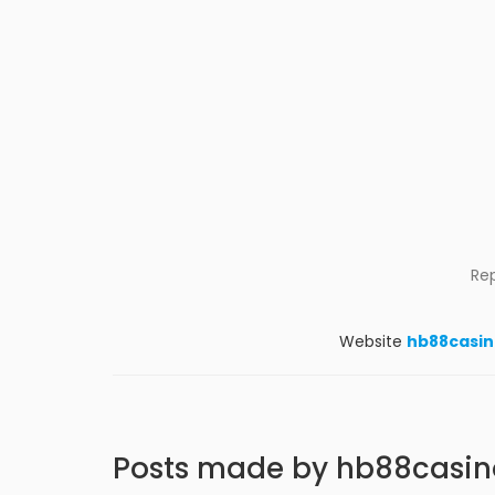
Re
Website
hb88casin
Posts made by hb88casi