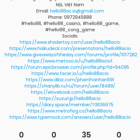
Nội, Việt Nam
Email:
hello88ac.io@gmail.com
Phone: 0972945888
#hello88, #hello88_casino, #hello88_game,
#hello88_cong_game
Socials:
https://www.shadertoy.com/user/hello88acio
https://www.haikudeck.com/presentations/hello88acio
https://www.giveawayoftheday.com/forums/profile/1017282
https://www.metooo.io/u/hello88acio1
https://forum.epicbrowser.com/profile.php?id=94095
https://www.facer.io/u/hello88acio
https://www.dibiz.com/phanthanhan691
https://chanylib.ru/ru/forum/user/8489/
https://elovebook.com/hello88acio
https://suzuri.jp/hello88acio
https://diary.space/member/?3636675
https://www.metroflog.co/hello88acio
https://www.typemock.com/answers/user/hello88acio
0
0
35
0