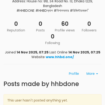
Address: House no: 88, 34 Road No. 13, Dhaka 1229,
Bangladesh
#HHBDONE #HHBDঅ্যাপ #বিশালঅফার #রিজিস্টারকরুন"
0
0
60
0
Reputation
Posts
Profile views
Followers
0
Following
Joined
14 Nov 2025, 07:25
Last Online
14 Nov 2025, 07:25
Website
www.hhbd.one/
Profile
More
Posts made by hhbdone
This user hasn't posted anything yet.