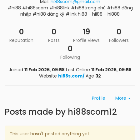
Mail:
hi88scom@gmail.com
#hi88 #hi88scom #hi88link #hi88trang chủ #hi88 đăng
nhập #hi88 đăng ký #link hi88 - hii88 - hi888
0
0
19
0
Reputation
Posts
Profile views
Followers
0
Following
Joined
11 Feb 2026, 09:58
Last Online
11 Feb 2026, 09:58
Website
hi88s.com/
Age
32
Profile
More
Posts made by hi88scom12
This user hasn't posted anything yet.