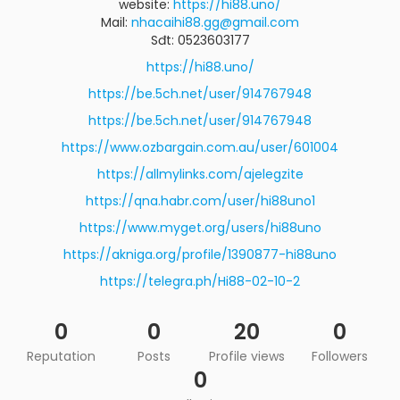
website:
https://hi88.uno/
Mail:
nhacaihi88.gg@gmail.com
Sđt: 0523603177
https://hi88.uno/
https://be.5ch.net/user/914767948
https://be.5ch.net/user/914767948
https://www.ozbargain.com.au/user/601004
https://allmylinks.com/ajelegzite
https://qna.habr.com/user/hi88uno1
https://www.myget.org/users/hi88uno
https://akniga.org/profile/1390877-hi88uno
https://telegra.ph/Hi88-02-10-2
0
0
20
0
Reputation
Posts
Profile views
Followers
0