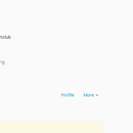
itclub
ing
Profile
More