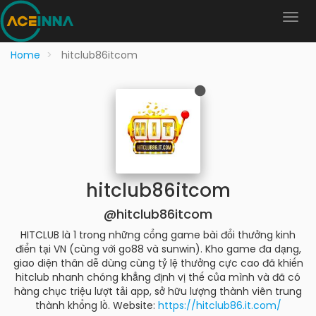
Home
hitclub86itcom
hitclub86itcom
@hitclub86itcom
HITCLUB là 1 trong những cổng game bài đổi thưởng kinh
điển tại VN (cùng với go88 và sunwin). Kho game đa dạng,
giao diện thân dễ dùng cùng tỷ lệ thưởng cực cao đã khiến
hitclub nhanh chóng khẳng định vị thế của mình và đã có
hàng chục triệu lượt tải app, sở hữu lượng thành viên trung
thành khổng lồ. Website:
https://hitclub86.it.com/