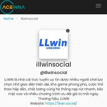
Home
illwinsocial
illwinsocial
@illwinsocial
LLWIN là nhà cái trực tuyến uy tín được nhiều người chơi lựa
chọn nhờ giao diện hiện đại, kho game phong phú, cược thể
thao hấp dẫn, chất lượng cùng hệ thống nạp rút nhanh, bảo
mật cao và nhiều chương trình ưu đãi giá trị mỗi ngày.
Thương hiệu: LLWIN
Website:
https://llwin.social/