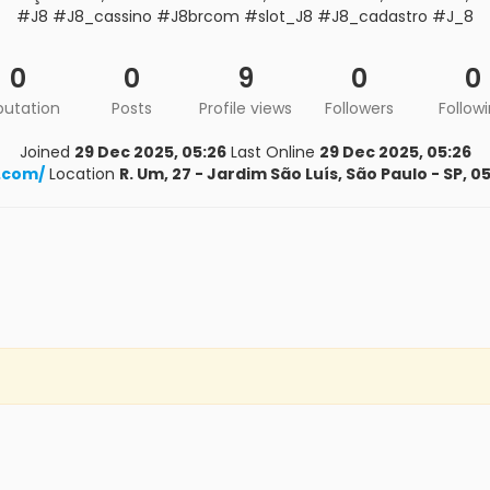
#J8 #J8_cassino #J8brcom #slot_J8 #J8_cadastro #J_8
0
0
9
0
0
putation
Posts
Profile views
Followers
Follow
Joined
29 Dec 2025, 05:26
Last Online
29 Dec 2025, 05:26
r.com/
Location
R. Um, 27 - Jardim São Luís, São Paulo - SP, 05