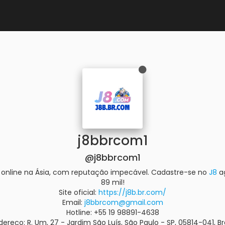
j8bbrcom1
@j8bbrcom1
 online na Ásia, com reputação impecável. Cadastre-se no
J8
ag
89 mil!
Site oficial:
https://j8b.br.com/
Email:
j8bbrcom@gmail.com
Hotline: +55 19 98891-4638
dereço: R. Um, 27 - Jardim São Luís, São Paulo - SP, 05814-041, Bra